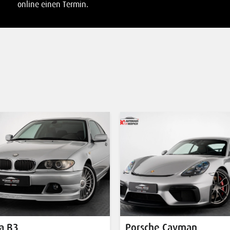
online einen Termin.
che Cayman
Porsche 992