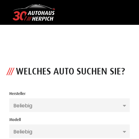
WELCHES AUTO SUCHEN SIE?
Hersteller
S FÜR NEU-,
Modell
S UND