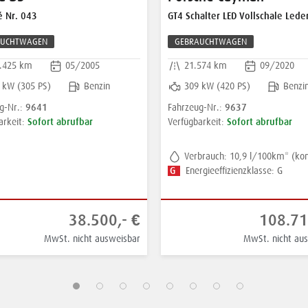
lter LED Vollschale Leder Approve
.2 GT3 Touring PTS Sportclassicgrey Li
AUCHTWAGEN
GEBRAUCHTWAGEN
574 km
09/2020
1.672 km
06/2026
 kW (420 PS)
Benzin
375 kW (510 PS)
Benzi
9637
9675
g-Nr.:
Fahrzeug-Nr.:
Sofort abrufbar
Sofort abrufbar
arkeit:
Verfügbarkeit:
brauch: 10,9 l/100km* (komb.)
13,8 l/100 km (komb.) • 312 g CO
2
(komb.) • CO
-Klasse G (komb.)
gieeffizienzklasse: G
2
108.718,- €
243.99
MwSt. nicht ausweisbar
MwSt. nicht au