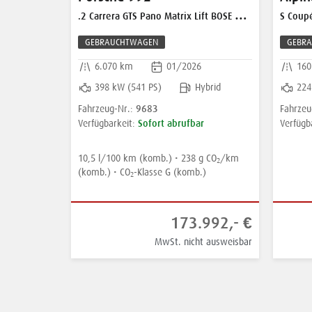
SE 360 PPF
S Coupé Nr. 043
GT4 Scha
GEBRAUCHTWAGEN
GEBR
160.425 km
05/2005
21.
ybrid
224 kW (305 PS)
Benzin
309
9641
Fahrzeug-Nr.:
Fahrzeu
r
Sofort abrufbar
Verfügbarkeit:
Verfügb
g CO
/km
Ver
2
)
G
Ener
992,- €
38.500,- €
t ausweisbar
MwSt. nicht ausweisbar