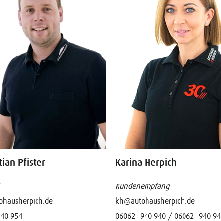
ian Pfister
Karina Herpich
Kundenempfang
ohausherpich.de
kh@autohausherpich.de
940 954
06062- 940 940 / 06062- 940 94